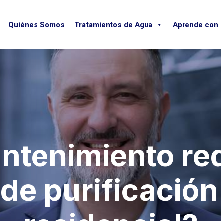
Quiénes Somos
Tratamientos de Agua
Aprende con
ntenimiento req
de purificació