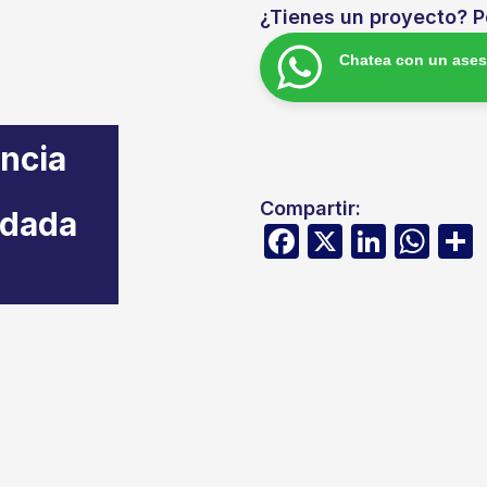
¿Tienes un proyecto? 
Chatea con un ases
ncia
Compartir:
idada
Facebook
X
Linke
Wh