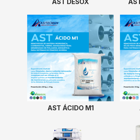
AST DESOX
AS
AST ÁCIDO M1