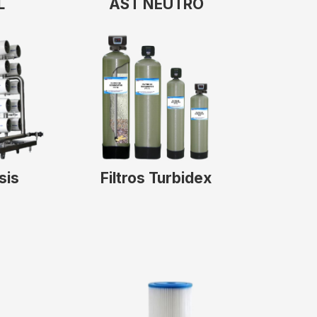
L
AST NEUTRO
sis
Filtros Turbidex