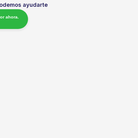
Podemos ayudarte
or ahora.
dIn
atsApp
Compartir