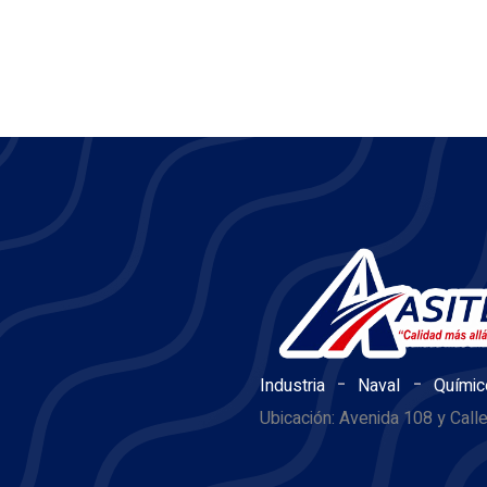
-
-
Industria
Naval
Químic
Ubicación: Avenida 108 y Call