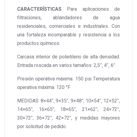
CARACTERÍSTICAS
Para aplicaciones de
filtraciones, ablandadores de agua
residenciales, comerciales e industriales. Con
una fortaleza incomparable y resistencia a los
productos químicos.
Carcasa interior de polietileno de alta densidad.
Entrada roscada en varios tamaños: 2,5″, 4″, 6″.
Presión operativa máxima: 150 psi
Temperatura
operativa máxima: 120 °F
MEDIDAS:
8×44″, 9×35″, 9×48″, 10×54″, 12×52″,
14×65″, 16×65″, 18×65″, 21×62″, 24×72″,
30×72″, 36×72″, 42×72″, y medidas mayores
por solicitud de pedido.